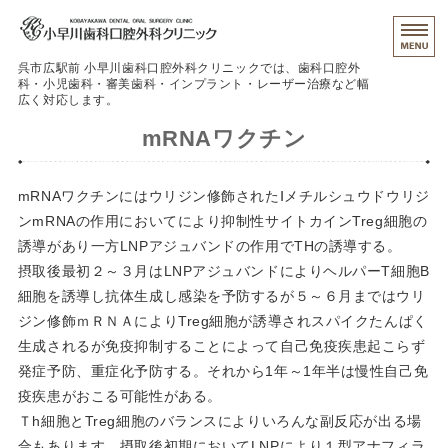
呉市広駅前 小早川歯科口腔外科クリニックでは、歯科口腔外
科・小児歯科・審美歯科・インプラント・レーザー治療など幅
広く対応します。
mRNAワクチン
治療の流れ
クリニック紹介
mRNAワクチンにはウリジン修飾されたⅠメチルシュウドウリジ
ンmRNAの作用においてにより抑制性サイトカインTreg細胞の
保険外治療
誘導があり一方LNPアジュバンドの作用でTHの誘導する。
初めての患者さんへ
摂取後最初２～３月はLNPアジュバンドによりヘルパーT細胞B
細胞を誘導し抗体生成し感染を予防するが５～６月まではウリ
予約
ジン修飾ｍＲＮＡによりTreg細胞が誘導されスパイクたんぱく
生成されるが免疫抑制することによって自己免疫疾患起こらず
発症予防、重症化予防する。それから1年～1年半は慢性自己免
疫疾患がおこる可能性がある。
Ｔh細胞とTreg細胞のバランスによりいろんな副反応が出る場
合もあります。摂取後初期においてLNPにより１型アナフィラ