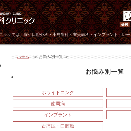
広島県呉市広駅前 小早
リニックでは、歯科口腔外科・小児歯科・審美歯科・インプラント・レー
ホーム
≫ お悩み別一覧 ≫
お悩み別一覧
ク
ホワイトニング
歯周病
インプラント
舌痛症・口腔癌