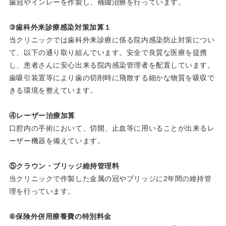
歯冠やインレーを作製し、補綴治療を行っています。
③歯科外来診療感染対策加算１
当クリニックでは歯科外来診療に係る院内感染防止対策につい
て、以下の通り取り組んでいます。安全で良質な医療を提携
し、患者さんに安心出来る院内感染管理者を配置しています。
歯吸引装置等により歯の切削時に飛散する細かな物質を吸収で
きる環境を整えています。
④レーザー治療加算
口腔内の手術において、切開、止血等に用いることが出来るレ
ーザー機器を備えています。
⑤クラウン・ブリッジ維持管理料
当クリニックで作製した金属の冠やブリッジに2年間の維持管
理を行っています。
⑥保険外併用療養費の特別料金