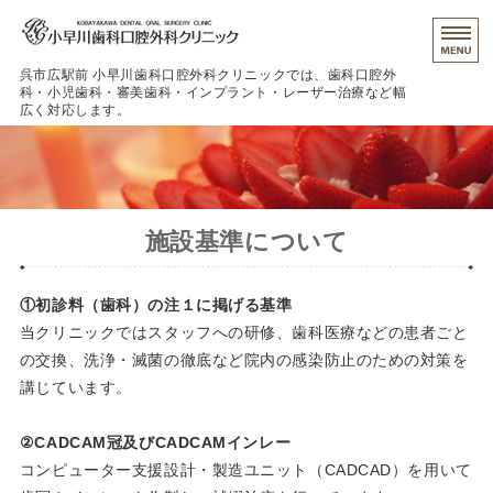
呉市広駅前 小早川歯科口腔外科クリニックでは、歯科口腔外
科・小児歯科・審美歯科・インプラント・レーザー治療など幅
広く対応します。
治療の流れ
クリニック紹介
施設基準について
保険外治療
初めての患者さんへ
①初診料（歯科）の注１に掲げる基準
当クリニックではスタッフへの研修、歯科医療などの患者ごと
予約
の交換、洗浄・滅菌の徹底など院内の感染防止のための対策を
講じています。
②CADCAM冠及びCADCAMインレー
コンピューター支援設計・製造ユニット（CADCAD）を用いて