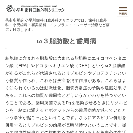
呉市広駅前 小早川歯科口腔外科クリニックでは、歯科口腔外
科・小児歯科・審美歯科・インプラント・レーザー治療など幅
広く対応します。
ω３脂肪酸と歯周病
治療の流れ
クリニック紹介
細胞膜に含まれる脂肪酸に含まれる脂肪酸にエイコサペンタエ
ン酸（EPA）やドコサヘキサエン酸（DHA）というω３脂肪酸
保険外治療
があるがこれらが代謝されるとリゾルビンやプロテクチンとい
初めての患者さんへ
う物質が作られ、これらは炎症を消す作用がある。これらはよ
く知られているのは動脈硬化、脂質異常症の予防や建脳効果で
予約
ある。これらの物質が歯周病とどういうかかわりを持つかとい
うことである。歯周病菌であるPgを感染させるときにリゾルビ
ンを一緒にに添えるとポケットからの歯周病菌が減っていたと
いう事実が起こったということです。さらにアスピリン併用を
併用するとリゾルビンの効果が長時間持つということです。従
って虚血性疾患などの抗血栓薬を飲んでいる人が魚中心の生活