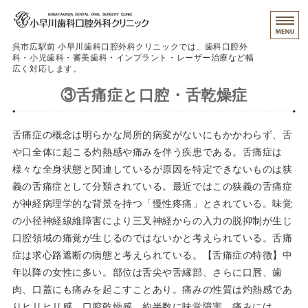
呉市広駅前 小早川歯科口腔外科クリニックでは、歯科口腔外
科・小児歯科・審美歯科・インプラント・レーザー治療など幅
広く対応します。
③舌痛症と口腔・舌乾燥症
治療の流れ
クリニック紹介
舌痛症の概念は明らかな局所的病変がないにもかかわらず、舌
や口全体に起こる灼熱感や痛みを伴う疾患である。舌痛症は
保険外治療
様々な全身状態と関連しているが原因を特定できないものは狭
初めての患者さんへ
義の舌痛症として分類されている。最近ではこの狭義の舌痛症
が神経病理学的な背景を持つ「慢性疼痛」とされている。味覚
予約
の小径神経線維障害により三叉神経からの入力の脱抑制が生じ
口腔領域の痛覚が生じるのではないかと考えられている。舌痛
症は求心路遮断の病態と考えられている。【舌痛症の特徴】中
年以降の女性に多い。部位は舌尖や舌縁部、さらに口唇、歯
肉、口蓋にも痛みを起こすことあり。痛みの性質は灼熱感であ
りヒリヒリ感。口腔乾燥感、約半数に味覚障害。痛みには