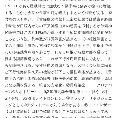
ONOFFがあり睡眠時には症状なく起床時に痛みが徐々に増強
する。しかし会話や食事の時は軽快するという特徴がある。癌
恐怖の人も多い。【舌痛症の病態】正常な状態では鼓索神経由
来味覚が口腔内からの三叉神経由来の感覚を抑制するが鼓索神
経障害ではこの抑制効果が低下するために疼痛閾値に変化が起
こるという説。約半数が味覚障害が起きる。【中枢性障害とし
ての舌痛症】痛みは末梢受容体から神経路を上行し中枢まで伝
わり疼痛感覚を引き起こす。しかし中枢から脳幹部を通って下
行する調節機構もあり、これが下行性疼痛抑制系であり、これ
らが障害されると慢性疼痛の原因となる。又抑うつ状態に陥る
と下行性疼痛抑制系の機能が低下して慢性疼痛が起きる。【舌
痛症の治療】①原因の除去（唾液分泌促進、義歯の調整、原因
となる薬を変える、咬合の安定化）②局所治療・・・クロナパ
ゼム®リボトリール、消炎鎮痛剤③全身治療・・・抗うつ剤、
αリポ酸、SSRI,®ノイトロンビン。④ドラッグ・リポジショニ
ングとして®テグレトールが効く場合がある。⑤ソフトレザー
【口腔乾燥症】口腔で乾燥するところは軟口蓋と舌表面であ