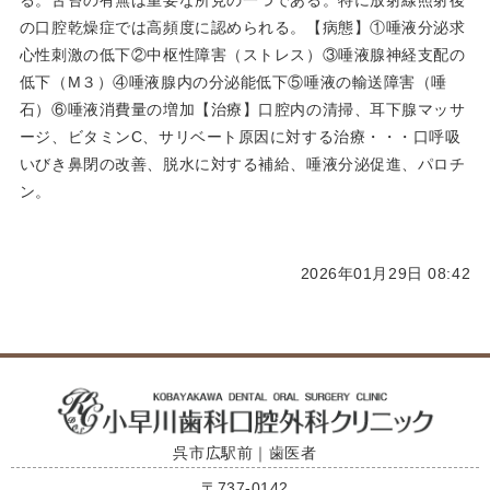
る。舌苔の有無は重要な所見の一つである。特に放射線照射後
の口腔乾燥症では高頻度に認められる。【病態】①唾液分泌求
心性刺激の低下②中枢性障害（ストレス）③唾液腺神経支配の
低下（M３）④唾液腺内の分泌能低下⑤唾液の輸送障害（唾
石）⑥唾液消費量の増加【治療】口腔内の清掃、耳下腺マッサ
ージ、ビタミンC、サリベート原因に対する治療・・・口呼吸
いびき鼻閉の改善、脱水に対する補給、唾液分泌促進、パロチ
ン。
2026年01月29日 08:42
呉市広駅前｜歯医者
〒737-0142