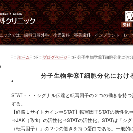
広島県呉市広駅前 小早
リニックでは、歯科口腔外科・小児歯科・審美歯科・インプラント・レー
ホーム
≫
ブログページ
≫ 分子生物学⑧T細胞分化における
分子生物学⑧T細胞分化における
ク
STAT・・・シグナル伝達と転写因子の２つの働きを持
する。
【経路１サイトカイン⇒STAT】転写因子STATの活性化⇒
⇒JAK（Tyrk）の活性化⇒STATの活性化。STATは「
（転写因子）」の２つの働きを持つ蛋白である。一般的