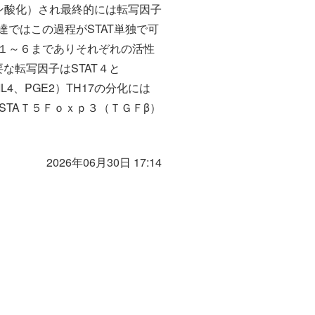
ン酸化）され最終的には転写因子
達ではこの過程がSTAT単独で可
は１～６までありそれぞれの活性
な転写因子はSTAT４と
（IL4、PGE2）TH17の分化には
胞にはSTAＴ５Ｆｏｘｐ３（ＴＧＦβ）
2026年06月30日 17:14