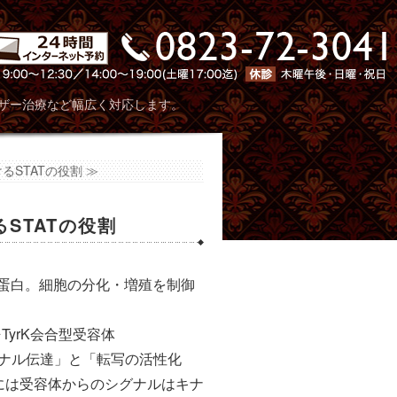
川歯科口腔外科クリニック
ザー治療など幅広く対応します。
STATの役割 ≫
STATの役割
つ蛋白。細胞の分化・増殖を制御
TyrK会合型受容体
シグナル伝達」と「転写の活性化
には受容体からのシグナルはキナ