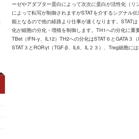
ーゼやアダプター蛋白によって次次に蛋白が活性化（リ
によって転写が制御されますがSTATを介するシグナル伝
能となるので他の経路より仕事が速くなります。STAT
日
化が細胞の分化・増殖を制御します。TH1への分化に重要
TBet（IFN-γ、IL12）TH2への分化はSTAT６とGATA３
STAT３とRORγt（TGF-β、IL6、IL２３）、Treg細